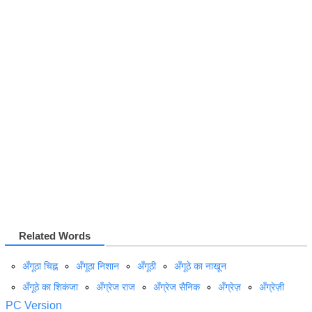
Related Words
अँगूठा चिह्न
अँगूठा निशान
अँगूठी
अँगूठे का नाखून
अँगूठे का शिकंजा
अँग्रेज राज
अँग्रेज सैनिक
अँग्रेज़
अँग्रेज़ी
PC Version