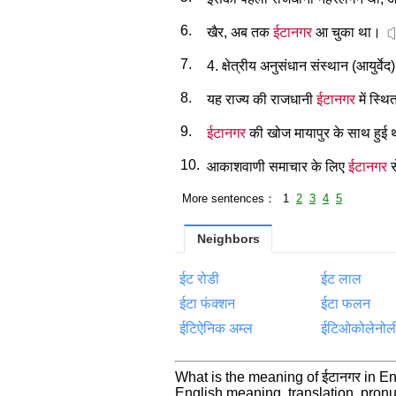
6.
खैर, अब तक
ईटानगर
आ चुका था।
7.
4. क्षेत्रीय अनुसंधान संस्थान (आयुर्वेद
8.
यह राज्य की राजधानी
ईटानगर
में स्थि
9.
ईटानगर
की खोज मायापुर के साथ हुई
10.
आकाशवाणी समाचार के लिए
ईटानगर
स
More sentences： 1
2
3
4
5
Neighbors
ईट रोडी
ईट लाल
ईटा फंक्शन
ईटा फलन
ईटिऐनिक अम्ल
ईटिओकोलेनोल
What is the meaning of ईटानगर in En
English meaning, translation, pro