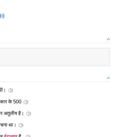
 थी।
सरकार के 500
और अतुलीय है।
ुंचना था।
अब
ईटानगर
है..