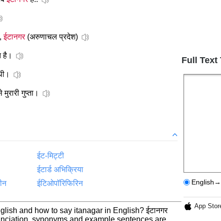
),
ईटानगर
(अरुणाचल प्रदेश)
त है।
Full Text
 थी।
े मुरारी गुप्ता।
ईट-मिट्टी
ईटार्ड अभिक्रिया
English→
ीन
ईटिओपॉरिफिरिन
App Stor
glish and how to say itanagar in English? ईटानगर
nunciation, synonyms and example sentences are