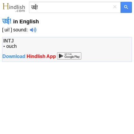
×
उई!
in English
[ ui! ]
sound
:
INTJ
•
ouch
Download
Hindlish App