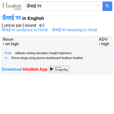
×
ऊँचाई पर
in English
[ umcai par ]
sound
:
ऊँचाई पर sentence in Hindi
ऊँचाई पर meaning in Hindi
Noun
ADV
•
on high
•
high
ऊँचाई
: altitude ceiling elevation height highness
पर
: Pinna wings wing plume dashboard feathers feather
Download
Hindlish App