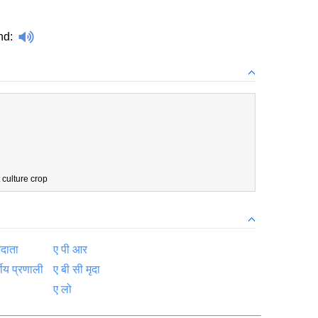
nd
:
culture crop
रदाता
ए पी आर
गीय प्रणाली
ए बी सी मृदा
ए लो