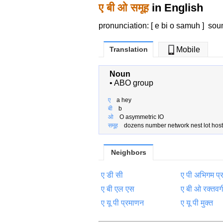
ए बी ओ समूह
in English
pronunciation: [ e bi o samuh ]
sou
Translation
Mobile
Noun
•
ABO group
ए
a hey
बी
b
ओ
O asymmetric IO
समूह
dozens number network nest lot host 
Neighbors
ए डी सी
ए पी अभिगम प्
ए बी एल एस
ए बी ओ रक्तवर्
ए यू पी प्रमाणन
ए यू पी मुक्त