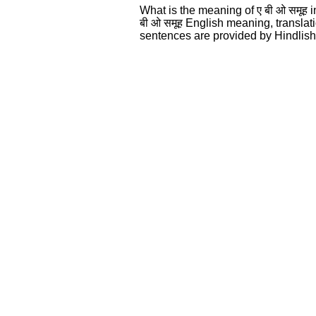
What is the meaning of ए बी ओ समूह 
बी ओ समूह English meaning, transla
sentences are provided by Hindlis