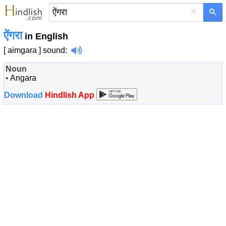
×
ऐंगरा
in English
[ aimgara ]
sound
:
Noun
•
Angara
Download
Hindlish App