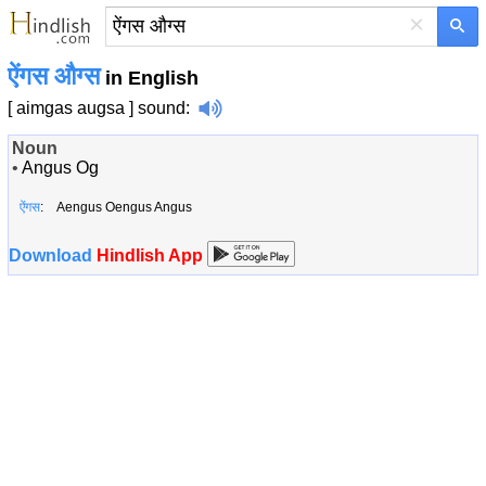
×
ऐंगस औग्स
in English
[ aimgas augsa ]
sound
:
Noun
•
Angus Og
ऐंगस
: Aengus Oengus Angus
Download
Hindlish App