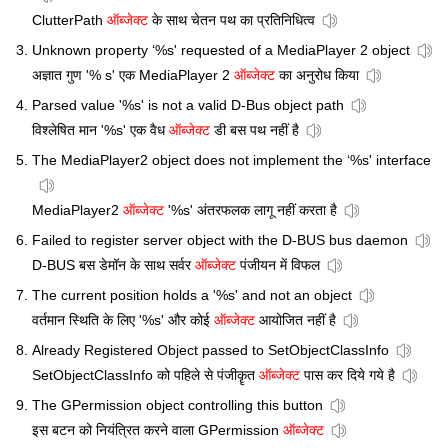
ClutterPath
ऑब्जेक्ट
के साथ चेतन पथ का प्रतिनिधित्व
Unknown property ‘%s' requested of a MediaPlayer 2 object
अज्ञात गुण '% s' एक MediaPlayer 2
ऑब्जेक्ट
का अनुरोध किया
Parsed value '%s' is not a valid D-Bus object path
विश्लेषित मान '%s' एक वैध
ऑब्जेक्ट
डी बस पथ नहीं है
The MediaPlayer2 object does not implement the ‘%s' interface
MediaPlayer2
ऑब्जेक्ट
'%s' अंतरफलक लागू नहीं करता है
Failed to register server object with the D-BUS bus daemon
D-BUS बस डेमॉन के साथ सर्वर
ऑब्जेक्ट
पंजीयन में विफल
The current position holds a '%s' and not an object
वर्तमान स्थिति के लिए '%s' और कोई
ऑब्जेक्ट
आयोजित नहीं है
Already Registered Object passed to SetObjectClassInfo
SetObjectClassInfo को पहिले से पंजीकॄत
ऑब्जेक्ट
पास कर दिये गये है
The GPermission object controlling this button
इस बटन को नियंत्रित करने वाला GPermission
ऑब्जेक्ट