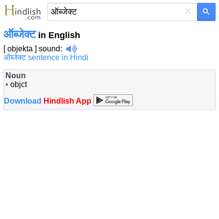
×
ऑब्जेक्ट
in English
[ objekta ]
sound
:
ऑब्जेक्ट sentence in Hindi
Noun
•
objct
Download
Hindlish App