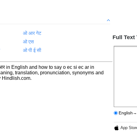
ओ आर गेट
Full Text
ओ एस
ी
ओ पी ई सी
र in English and how to say o ec si ec ar in
aning, translation, pronunciation, synonyms and
 Hindlish.com.
English→
App Stor