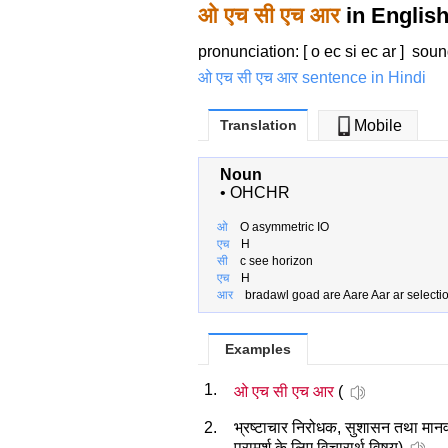
ओ एच सी एच आर
in Englis
pronunciation: [ o ec si ec ar ]
soun
ओ एच सी एच आर sentence in Hindi
Translation
Mobile
Noun
•
OHCHR
ओ
O asymmetric IO
एच
H
सी
c see horizon
एच
H
आर
bradawl goad are Aare Aar ar selecti
Examples
1.
ओ एच सी एच आर
(
2.
भ्रष्टाचार निरोधक, सुशासन तथा मा
परामर्श के लिए विचारार्थ विषय)