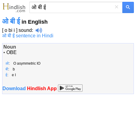
×
ओ बी ई
in English
[ o bi i ]
sound
:
ओ बी ई sentence in Hindi
Noun
•
OBE
ओ
: O asymmetric IO
बी
: b
ई
: e I
Download
Hindlish App