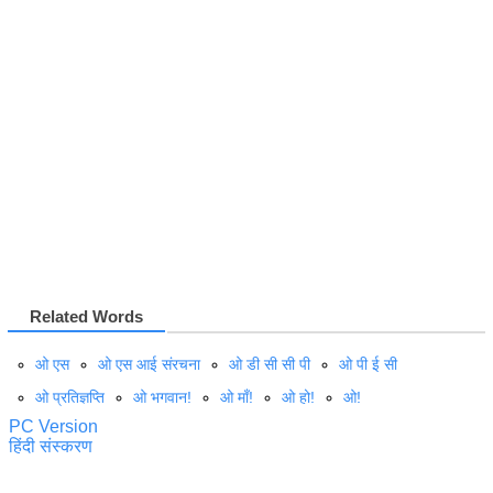
Related Words
ओ एस
ओ एस आई संरचना
ओ डी सी सी पी
ओ पी ई सी
ओ प्रतिज्ञप्‍ति
ओ भगवान!
ओ माँ!
ओ हो!
ओ!
PC Version
हिंदी संस्करण