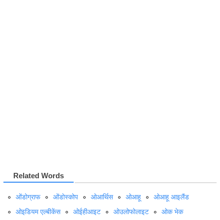
Related Words
ओंडोग्राफ
ओंडोस्कोप
ओआर्थिस
ओआहू
ओआहू आइलैंड
ओइडियम एल्बीकेंस
ओईहीआइट
ओउलोफोलाइट
ओक भेक