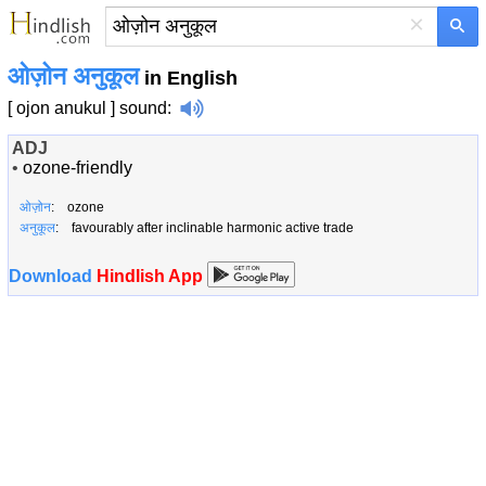
×
ओज़ोन अनुकूल
in English
[ ojon anukul ]
sound
:
ADJ
•
ozone-friendly
ओज़ोन
: ozone
अनुकूल
: favourably after inclinable harmonic active trade
Download
Hindlish App