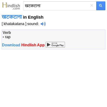
×
खटकटाना
in English
[ khatakatana ]
sound
:
Verb
•
rap
Download
Hindlish App