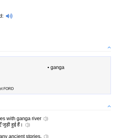
d
:
•
ganga
let FORD
ies with ganga river
ुड़ी हुई हैं।
any ancient stories.