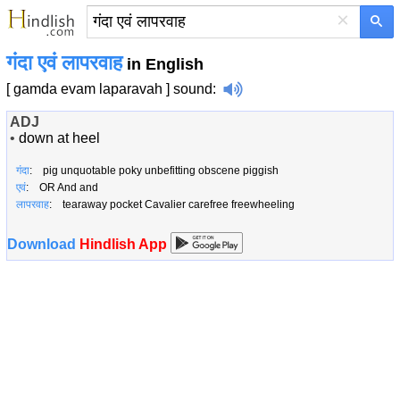
×
गंदा एवं लापरवाह
in English
[ gamda evam laparavah ]
sound
:
ADJ
•
down at heel
गंदा
: pig unquotable poky unbefitting obscene piggish
एवं
: OR And and
लापरवाह
: tearaway pocket Cavalier carefree freewheeling
Download
Hindlish App