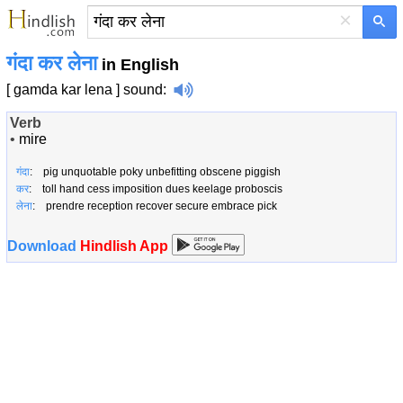
×
गंदा कर लेना
in English
[ gamda kar lena ]
sound
:
Verb
•
mire
गंदा
: pig unquotable poky unbefitting obscene piggish
कर
: toll hand cess imposition dues keelage proboscis
लेना
: prendre reception recover secure embrace pick
Download
Hindlish App