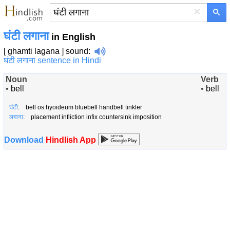
×
घंटी लगाना
in English
[ ghamti lagana ]
sound
:
घंटी लगाना sentence in Hindi
Noun
Verb
•
bell
•
bell
घंटी
: bell os hyoideum bluebell handbell tinkler
लगाना
: placement infliction infix countersink imposition
Download
Hindlish App