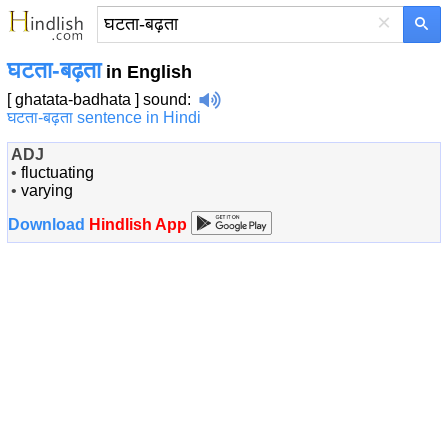
×
घटता-बढ़ता
in English
[ ghatata-badhata ]
sound
:
घटता-बढ़ता sentence in Hindi
ADJ
•
fluctuating
•
varying
Download
Hindlish App