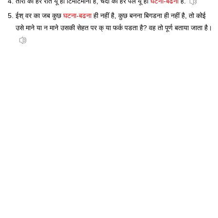
तारों को हर रात यूँ ही टिमटिमाना है, चंदा को हर पल यूँ ही
घटना-बढना
है.
ईश् वर का जब कुछ
घटना-बढना
ही नहीं है, कुछ बनना बिगडना ही नहीं है, तो कोई
उसे माने या न माने उसकी सेहत पर क् या फर्क पडता है? वह तो पूर्ण बताया जाता है।