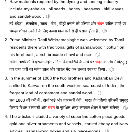
Raw materials required by the dyeing and tanning industry
include my-robalan , oil seeds , honey , beeswax , bidi leaves
and sandal-wood .
हर्र-बहेड़ा , तेलबीज , शहद , मोम , बीड़ी बनाने की पत्तियां और
चंदन
सहित रंगाई एवं
चमड़ा शोधन उद्योगों के लिए कच्चा माल वनों से ही प्राप्त होता है .
Prime Minister Ranil Wickremesinghe was welcomed by Tamil
residents there with traditional gifts of sandalwood “ pottu ” on
his forehead , a rich brocade shawl and rice .
तमिल नागरिकों ने प्रधानमंत्री रानिल विक्रमसिंघे के माथे पर
चंदन
का लेप ( पोट्टूं )
कर तथा ज़री का महंगा शाल और चावल भेंट कर उनका स्वागत किया .
In the summer of 1883 the two brothers and Kadambari Devi
shifted to Karwar on the south-western sea-coast of India , the
fragrant land of cardamom and sandal wood .
सन 1883 की गर्मी में , दोनों भाई और कादम्बरी देवी , भारत के दक्षिणी पश्चिमी समुद्र
किनारे स्थित इलायची और
चंदन
के सुरक्षित क्षेत्र कारवार क्षेत्र में रहने चलेगए .
The articles included a variety of superfine cotton piece-goods ,
gold and silver ornaments and vessels , carved ebony and ivory
articles , sandalwood boxes and silk piece-goods .