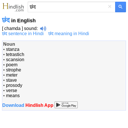
×
छंद
in English
[ chamda ]
sound
:
छंद sentence in Hindi
छंद meaning in Hindi
Noun
•
stanza
•
tetrastich
•
scansion
•
poem
•
strophe
•
meter
•
stave
•
prosody
•
verse
•
means
Download
Hindlish App