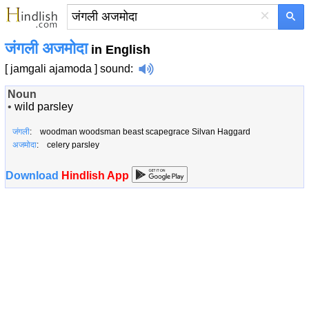
×
जंगली अजमोदा
in English
[ jamgali ajamoda ]
sound
:
Noun
•
wild parsley
जंगली
: woodman woodsman beast scapegrace Silvan Haggard
अजमोदा
: celery parsley
Download
Hindlish App