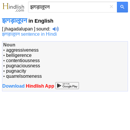
×
झगड़ालूपन
in English
[ jhagadalupan ]
sound
:
झगड़ालूपन sentence in Hindi
Noun
•
aggressiveness
•
belligerence
•
contentiousness
•
pugnaciousness
•
pugnacity
•
quarrelsomeness
Download
Hindlish App