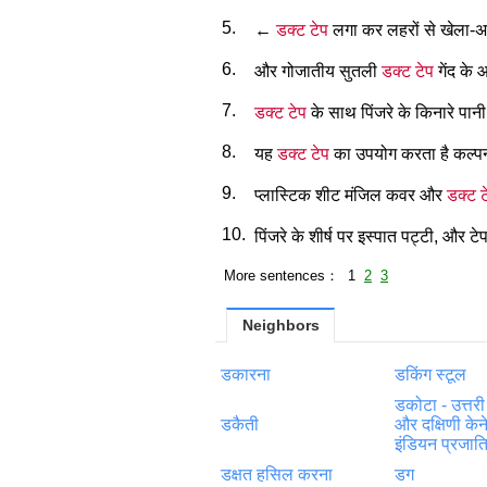
5.
←
डक्ट टेप
लगा कर लहरों से खेला-अद्भ
6.
और गोजातीय सुतली
डक्ट टेप
गेंद के
7.
डक्ट टेप
के साथ पिंजरे के किनारे पान
8.
यह
डक्ट टेप
का उपयोग करता है कल्प
9.
प्लास्टिक शीट मंजिल कवर और
डक्ट ट
10.
पिंजरे के शीर्ष पर इस्पात पट्टी, और टे
More sentences： 1
2
3
Neighbors
डकारना
डकिंग स्टूल
डकोटा - उत्तरी
डकैती
और दक्षिणी केन
इंडियन प्रजात
डक्षत हसिल करना
डग