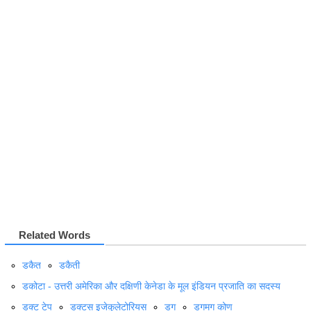
Related Words
डकैत
डकैती
डकोटा - उत्तरी अमेरिका और दक्षिणी केनेडा के मूल इंडियन प्रजाति का सदस्य
डक्ट टेप
डक्टस इजेकुलेटोरियस
डग
डगमग कोण