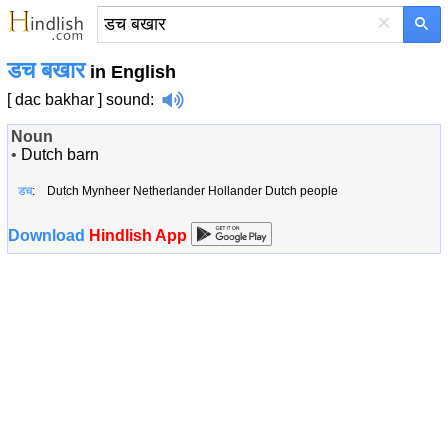
×
डच बखार
in English
[ dac bakhar ]
sound
:
Noun
•
Dutch barn
डच
: Dutch Mynheer Netherlander Hollander Dutch people
Download
Hindlish App