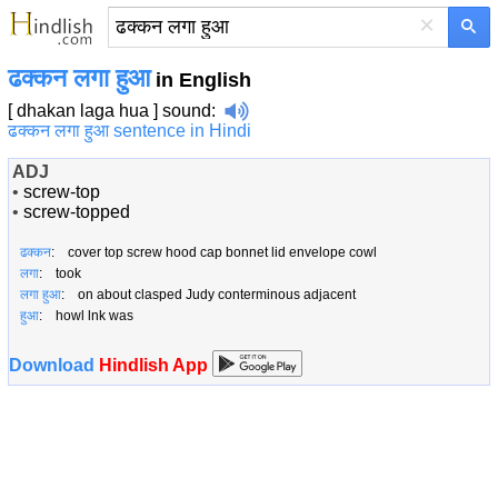
×
ढक्कन लगा हुआ
in English
[ dhakan laga hua ]
sound
:
ढक्कन लगा हुआ sentence in Hindi
ADJ
•
screw-top
•
screw-topped
ढक्कन
: cover top screw hood cap bonnet lid envelope cowl
लगा
: took
लगा हुआ
: on about clasped Judy conterminous adjacent
हुआ
: howl lnk was
Download
Hindlish App