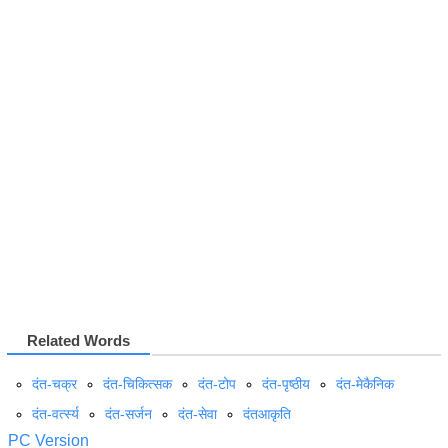
Related Words
दंत-चक्र
दंत-चिकित्सक
दंत-टोप
दंत-पृष्ठीय
दंत-मेकैनिक
दंत-वर्त्स्य
दंत-सर्जन
दंत-सेवा
दंतआकृति
PC Version