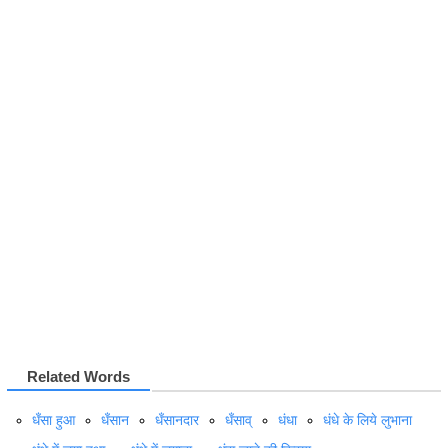
Related Words
धँसा हुआ
धँसान
धँसानदार
धँसाव्
धंधा
धंधे के लिये लुभाना