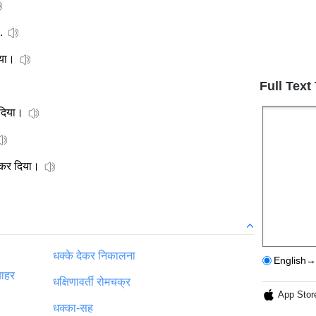
.
या।
Full Text
दिया।
कर दिया।
धक्के देकर निकालना
English→
बाहर
धक्षिणावर्ती रोमचक्र
App Stor
धक्‍का-सह