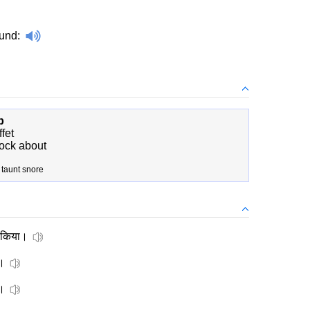
und
:
b
ffet
ock about
taunt snore
 किया।
।
।