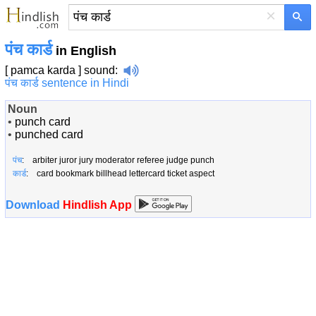
×
पंच कार्ड
in English
[ pamca karda ]
sound
:
पंच कार्ड sentence in Hindi
Noun
•
punch card
•
punched card
पंच
: arbiter juror jury moderator referee judge punch
कार्ड
: card bookmark billhead lettercard ticket aspect
Download
Hindlish App