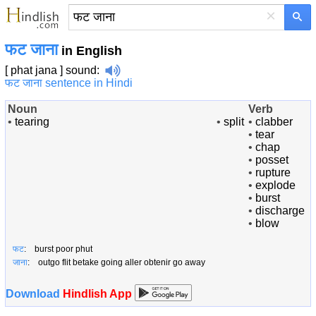
×
फट जाना
in English
[ phat jana ]
sound
:
फट जाना sentence in Hindi
Noun
Verb
•
tearing
•
split
•
clabber
•
tear
•
chap
•
posset
•
rupture
•
explode
•
burst
•
discharge
•
blow
फट
: burst poor phut
जाना
: outgo flit betake going aller obtenir go away
Download
Hindlish App