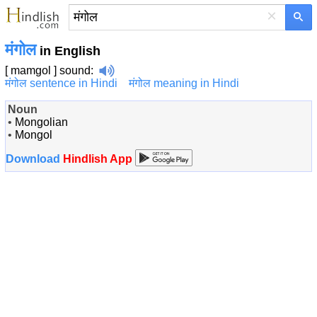
×
मंगोल
in English
[ mamgol ]
sound
:
मंगोल sentence in Hindi
मंगोल meaning in Hindi
Noun
•
Mongolian
•
Mongol
Download
Hindlish App