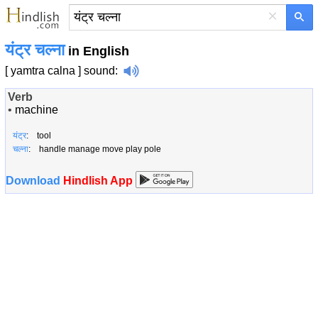
×
यंट्र चल्ना
in English
[ yamtra calna ]
sound
:
Verb
•
machine
यंट्र
: tool
चल्ना
: handle manage move play pole
Download
Hindlish App