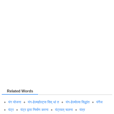
Related Words
यंग योजना
यंग-हेल्महोल्ट्स सिद् धां त
यंग-हेल्मोल्स सिद्धांत
यंगैज
यंट्र
यंट्र द्वारा निर्माण करना
यंट्रवत् चलना
यंत्र