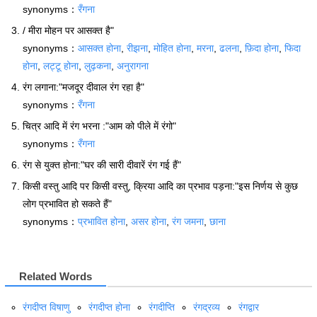
synonyms：
रँगना
/ मीरा मोहन पर आसक्त है"
synonyms：
आसक्त होना
,
रीझना
,
मोहित होना
,
मरना
,
ढलना
,
फ़िदा होना
,
फिदा
होना
,
लट्टू होना
,
लुढ़कना
,
अनुरागना
रंग लगाना:"मजदूर दीवाल रंग रहा है"
synonyms：
रँगना
चित्र आदि में रंग भरना :"आम को पीले में रंगो"
synonyms：
रँगना
रंग से युक्त होना:"घर की सारी दीवारें रंग गई हैं"
किसी वस्तु आदि पर किसी वस्तु, क्रिया आदि का प्रभाव पड़ना:"इस निर्णय से कुछ
लोग प्रभावित हो सकते हैं"
synonyms：
प्रभावित होना
,
असर होना
,
रंग जमना
,
छाना
Related Words
रंगदीप्‍त विषाणु
रंगदीप्‍त होना
रंगदीप्‍ति
रंगद्रव्य
रंगद्वार