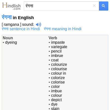
×
रंगना
in English
[ ramgana ]
sound
:
रंगना sentence in Hindi
रंगना meaning in Hindi
Noun
Verb
•
dyeing
•
impaste
•
variegate
•
pencil
•
imbrue
•
coat
•
colourize
•
colourise
•
colour in
•
colorize
•
colorise
•
color
•
imbue
•
colour
•
depict
•
dye
•
stain