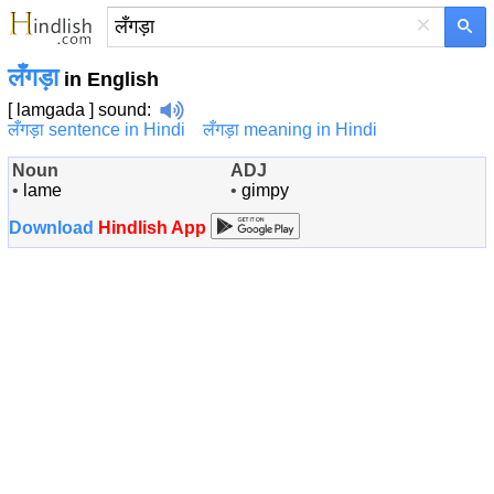
×
लँगड़ा
in English
[ lamgada ]
sound
:
लँगड़ा sentence in Hindi
लँगड़ा meaning in Hindi
Noun
ADJ
•
lame
•
gimpy
Download
Hindlish App