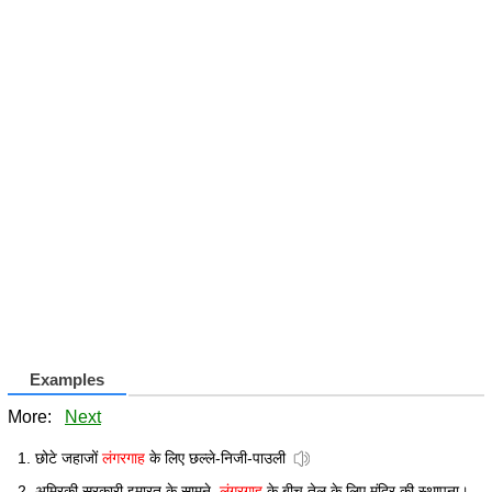
Examples
More:
Next
छोटे जहाजों
लंगरगाह
के लिए छल्ले-निजी-पाउली
अम्रिकी सरकारी इमारत के सामने,
लंगरगाह
के बीच तेल के लिए मंदिर की स्थापना।