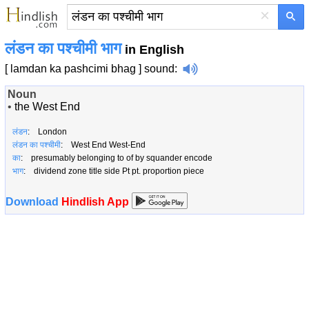
×
लंडन का पश्चीमी भाग
in English
[ lamdan ka pashcimi bhag ]
sound
:
Noun
•
the West End
लंडन
: London
लंडन का पश्चीमी
: West End West-End
का
: presumably belonging to of by squander encode
भाग
: dividend zone title side Pt pt. proportion piece
Download
Hindlish App