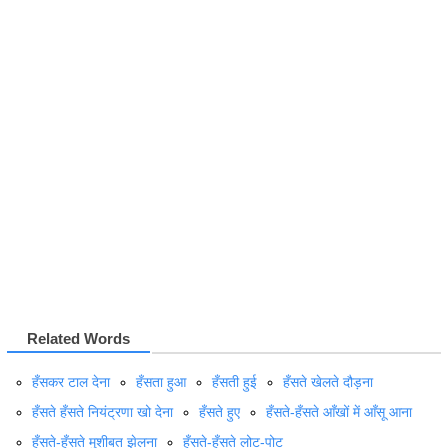
Related Words
हँसकर टाल देना
हँसता हुआ
हँसती हुई
हँसते खेलते दौड़ना
हँसते हँसते नियंट्रणा खो देना
हँसते हुए
हँसते-हँसते आँखों में आँसू आना
हँसते-हँसते मुशीबत झेलना
हँसते-हँसते लोट-पोट