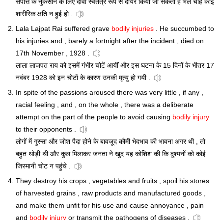
संपत्ति के नुकसान के लिए दावा स्वतंत्र रूप से दायर किया जा सकता है भले चाहे कोई
शारीरिक क्षति न हुई हो .
Lala Lajpat Rai suffered grave
bodily injuries
. He succumbed to
his injuries and , barely a fortnight after the incident , died on
17th November , 1928 .
लाला लाजपत राय को इसमें गंभीर चोटें आयीं और इस घटना के 15 दिनों के भीतर 17
नवंबर 1928 को इन चोटों के कारण उनकी मृत्यु हो गयी .
In spite of the passions aroused there was very little , if any ,
racial feeling , and , on the whole , there was a deliberate
attempt on the part of the people to avoid causing
bodily injury
to their opponents .
लोगों में गुस्सा और जोश पैदा होने के बावजूद कौमी भेदभाव की भावना अगर थी , तो
बहुत थोड़ी थी और कुल मिलाकर जनता ने खुद यह कोशिश की कि दुश्मनों को कोई
जिस्मानी चोट न पहुंचे .
They destroy his crops , vegetables and fruits , spoil his stores
of harvested grains , raw products and manufactured goods ,
and make them unfit for his use and cause annoyance , pain
and
bodily injury
or transmit the pathogens of diseases .