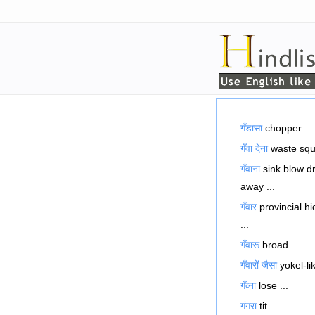
गँडासा
chopper ...
गँवा देना
waste squa
गँवाना
sink blow dr
away ...
गँवार
provincial hi
...
गँवारू
broad ...
गँवारों जैसा
yokel-lik
गँव्ना
lose ...
गंगरा
tit ...