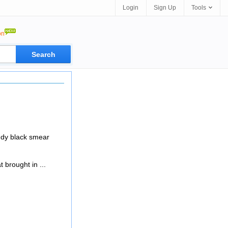
Login
Sign Up
Tools
on
uddy black smear
 brought in ...