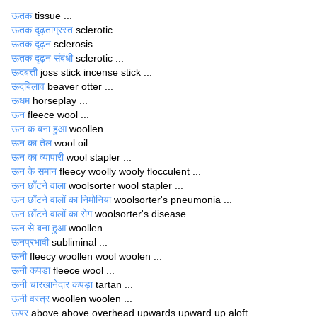
ऊतक
tissue ...
ऊतक दृढ़ताग्रस्त
sclerotic ...
ऊतक दृढ़न
sclerosis ...
ऊतक दृढ़न संबंधी
sclerotic ...
ऊदबत्ती
joss stick incense stick ...
ऊदबिलाव
beaver otter ...
ऊधम
horseplay ...
ऊन
fleece wool ...
ऊन क बना हुआ
woollen ...
ऊन का तेल
wool oil ...
ऊन का व्यापारी
wool stapler ...
ऊन के समान
fleecy woolly wooly flocculent ...
ऊन छाँटने वाला
woolsorter wool stapler ...
ऊन छाँटने वालों का निमोनिया
woolsorter's pneumonia ...
ऊन छाँटने वालों का रोग
woolsorter's disease ...
ऊन से बना हुआ
woollen ...
ऊनप्रभावी
subliminal ...
ऊनी
fleecy woollen wool woolen ...
ऊनी कपड़ा
fleece wool ...
ऊनी चारखानेदार कपड़ा
tartan ...
ऊनी वस्त्र
woollen woolen ...
ऊपर
above above overhead upwards upward up aloft ...