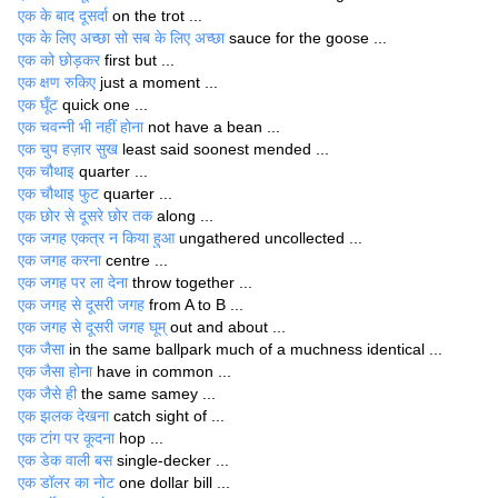
एक के बाद दूसर्दा
on the trot ...
एक के लिए अच्छा सो सब के लिए अच्छा
sauce for the goose ...
एक को छोड़कर
first but ...
एक क्षण रुकिए
just a moment ...
एक घूँट
quick one ...
एक चवन्नी भी नहीं होना
not have a bean ...
एक चुप हज़ार सुख
least said soonest mended ...
एक चौथाइ
quarter ...
एक चौथाइ फुट
quarter ...
एक छोर से दूसरे छोर तक
along ...
एक जगह एकत्र न किया हुआ
ungathered uncollected ...
एक जगह करना
centre ...
एक जगह पर ला देना
throw together ...
एक जगह से दूसरी जगह
from A to B ...
एक जगह से दूसरी जगह घूम्
out and about ...
एक जैसा
in the same ballpark much of a muchness identical ...
एक जैसा होना
have in common ...
एक जैसे ही
the same samey ...
एक झलक देखना
catch sight of ...
एक टांग पर कूदना
hop ...
एक डेक वाली बस
single-decker ...
एक डॉलर का नोट
one dollar bill ...