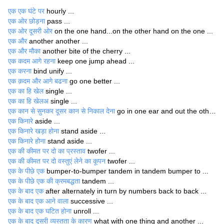
एक एक घंटे पर
hourly ...
एक ओर छोड़ना
pass ...
एक ओर दूसरी ओर
on the one hand...on the other hand on the one ...
एक और
another another ...
एक और मौका
another bite of the cherry ...
एक कदम आगे रहना
keep one jump ahead ...
एक करना
bind unify ...
एक क़दम और आगे बढना
go one better ...
एक का हि खेल
single ...
एक का हि खेलअ
single ...
एक कान से सुनकर दूसर कान से निकाल देना
go in one ear and out the other ...
एक किनारे
aside ...
एक किनारे खड़ा होना
stand aside ...
एक किनारे होना
stand aside ...
एक की कीमत पर दो का प्रस्ताव
twofer ...
एक की कीमत पर दो वस्तुएं लेने का कूपन
twofer ...
एक के पीछे एक
bumper-to-bumper tandem in tandem bumper to ...
एक के पीछे एक की क्रमबद्धता
tandem ...
एक के बाद एक
after alternately in turn by numbers back to back ...
एक के बाद एक आने वाला
successive ...
एक के बाद एक घटित होना
unroll ...
एक के बाद दूसरी व्यस्तता के कारण
what with one thing and another ...