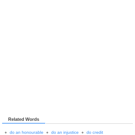
Related Words
do
an honourable
do
an injustice
do
credit