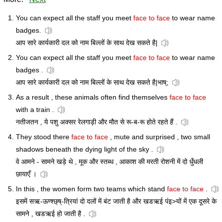
You can expect all the staff you meet
face to face
to wear name
badges.
आप सारे कार्यकारी दल को नाम बिल्लों के साथ देख सकते है|
You can expect all the staff you meet
face to face
to wear name
badges .
आप सारे कार्यकारी दल को नाम बिल्लों के साथ देख सकते है|भाष्;
As a result , these animals often find themselves
face to face
with a train .
नतीजतन , ये पशु अक्सर रेलगाड़ी और मौत से रू-ब-रू होते रहते हैं .
They stood there
face to face
, mute and surprised , two small
shadows beneath the dying light of the sky .
वे आमने - सामने खड़े थे , मूक और स्तब्ध , आकाश की मरती रोशनी में दो धुँधली
छायाएँ ।
In this , the women form two teams which stand
face to face
.
इसमें सऋ-ऊण्श्छ्ष्-त्रियां दो दलों में बंट जाती है और खडऋई पंइ>यों में एक दूसरे के
सामने , खडऋई हो जाती है .