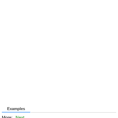
Examples
More:
Next