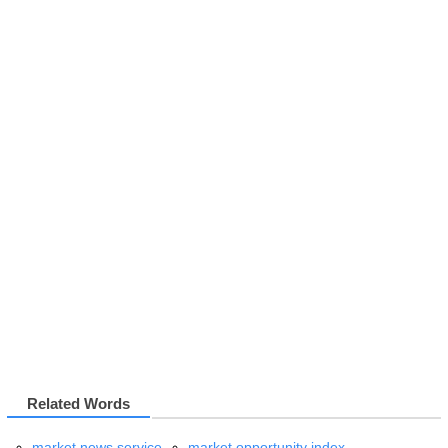
Related Words
market news service
market opportunity index