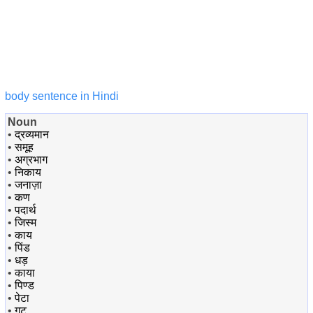
body sentence in Hindi
Noun
•
द्रव्यमान
•
समूह
•
अग्रभाग
•
निकाय
•
जनाज़ा
•
कण
•
पदार्थ
•
जिस्म
•
काय
•
पिंड
•
धड़
•
काया
•
पिण्ड
•
पेटा
•
गुट