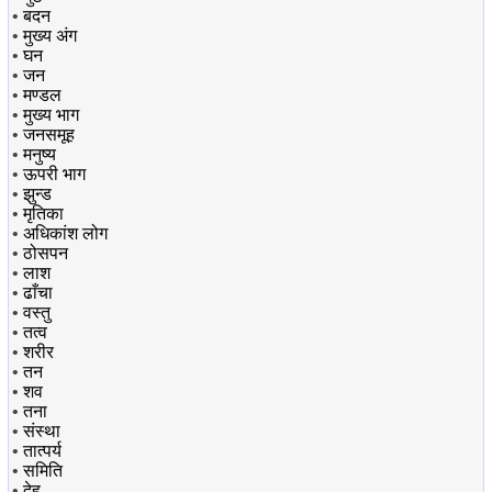
•
बदन
•
मुख्य अंग
•
घन
•
जन
•
मण्डल
•
मुख्य भाग
•
जनसमूह
•
मनुष्य
•
ऊपरी भाग
•
झुन्ड
•
मृतिका
•
अधिकांश लोग
•
ठोसपन
•
लाश
•
ढाँचा
•
वस्तु
•
तत्व
•
शरीर
•
तन
•
शव
•
तना
•
संस्था
•
तात्पर्य
•
समिति
•
देह