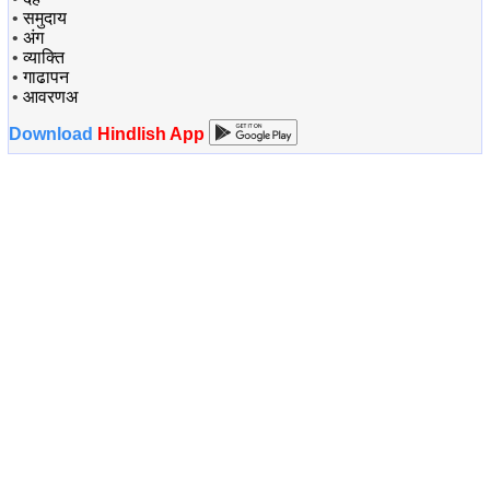
•
समुदाय
•
अंग
•
व्याक्ति
•
गाढापन
•
आवरणअ
Download
Hindlish App