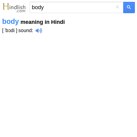
×
body
meaning in Hindi
[ 'bɔdi ]
sound
: