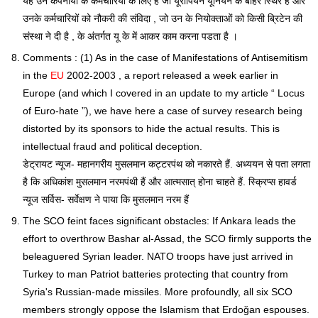
यह उन कंपनीयों के कर्मचारियों के लिए है जो यूरोपियन यूनियन के बाहर स्थिर हैं और
उनके कर्मचारियों को नौकरी की संविदा , जो उन के नियोक्ताओं को किसी ब्रिटेन की
संस्था ने दी है , के अंतर्गत यू के में आकर काम करना पडता है ।
Comments : (1) As in the case of Manifestations of Antisemitism
in the
EU
2002-2003 , a report released a week earlier in
Europe (and which I covered in an update to my article “ Locus
of Euro-hate ”), we have here a case of survey research being
distorted by its sponsors to hide the actual results. This is
intellectual fraud and political deception.
डेट्रायट न्यूज- महानगरीय मुसलमान कट्टरपंथ को नकारते हैं. अध्ययन से पता लगता
है कि अधिकांश मुसलमान नरमपंथी हैं और आत्मसात् होना चाहते हैं. स्क्रिप्स हावर्ड
न्यूज सर्विस- सर्वेक्षण ने पाया कि मुसलमान नरम हैं
The SCO feint faces significant obstacles: If Ankara leads the
effort to overthrow Bashar al-Assad, the SCO firmly supports the
beleaguered Syrian leader. NATO troops have just arrived in
Turkey to man Patriot batteries protecting that country from
Syria's Russian-made missiles. More profoundly, all six SCO
members strongly oppose the Islamism that Erdoğan espouses.