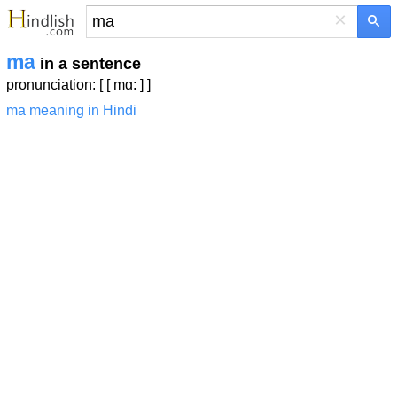
×
ma
in a sentence
pronunciation: [ [ mɑ: ] ]
ma meaning in Hindi