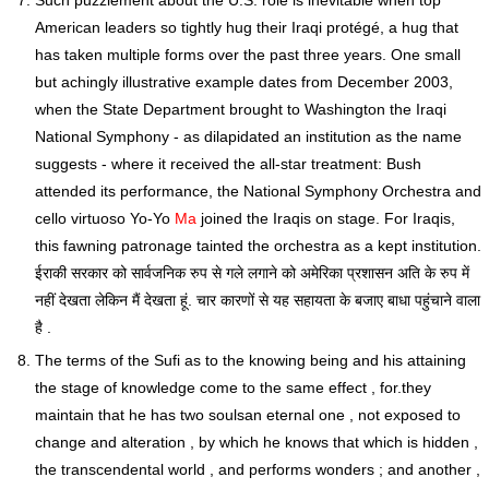
Such puzzlement about the U.S. role is inevitable when top
American leaders so tightly hug their Iraqi protégé, a hug that
has taken multiple forms over the past three years. One small
but achingly illustrative example dates from December 2003,
when the State Department brought to Washington the Iraqi
National Symphony - as dilapidated an institution as the name
suggests - where it received the all-star treatment: Bush
attended its performance, the National Symphony Orchestra and
cello virtuoso Yo-Yo
Ma
joined the Iraqis on stage. For Iraqis,
this fawning patronage tainted the orchestra as a kept institution.
ईराकी सरकार को सार्वजनिक रुप से गले लगाने को अमेरिका प्रशासन अति के रुप में
नहीं देखता लेकिन मैं देखता हूं. चार कारणों से यह सहायता के बजाए बाधा पहुंचाने वाला
है .
The terms of the Sufi as to the knowing being and his attaining
the stage of knowledge come to the same effect , for.they
maintain that he has two soulsan eternal one , not exposed to
change and alteration , by which he knows that which is hidden ,
the transcendental world , and performs wonders ; and another ,