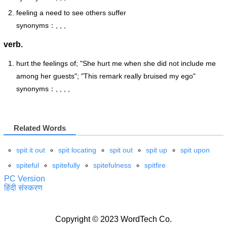
feeling a need to see others suffer
synonyms：, , ,
verb.
hurt the feelings of; "She hurt me when she did not include me
among her guests"; "This remark really bruised my ego"
synonyms：, , , ,
Related Words
spit it out
spit locating
spit out
spit up
spit upon
spiteful
spitefully
spitefulness
spitfire
PC Version
हिंदी संस्करण
Copyright © 2023 WordTech Co.